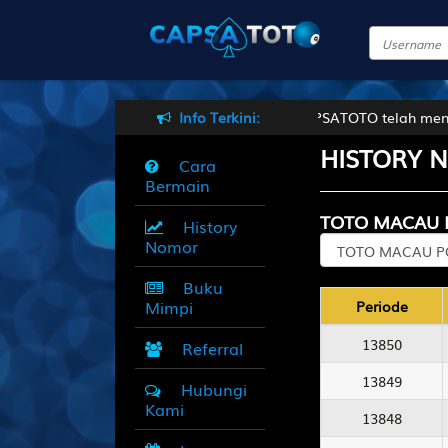
-
Bosku , KABAR GEMBIRA untuk saat ini CAPSATOTO telah menyedi
Info Terkini:
HISTORY 
Cara
Bermain
TOTO MACAU 
History
Nomor
Buku
Mimpi
Periode
13850
Referral
13849
Hubungi
Kami
13848